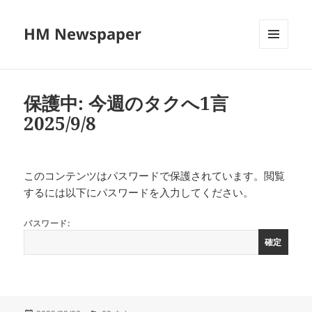
HM Newspaper
メニュ
ーとウ
ィジェ
ット
保護中: 今週のタクへ1言
2025/9/8
このコンテンツはパスワードで保護されています。閲覧
するには以下にパスワードを入力してください。
パスワード: