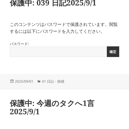
保護中: 039 日記2025/9/1
ー
このコンテンツはパスワードで保護されています。閲覧
するには以下にパスワードを入力してください。
パスワード:
投
カ
2025/09/01
01 日記・雑感
稿
テ
日:
ゴ
リ
保護中: 今週のタクへ1言
ー
2025/9/1