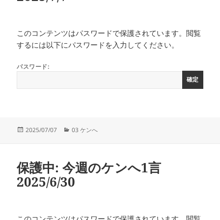
このコンテンツはパスワードで保護されています。閲覧
するには以下にパスワードを入力してください。
パスワード:
投
カ
2025/07/07
03 ケンへ
稿
テ
日:
ゴ
リ
保護中: 今週のケンへ1言
ー
2025/6/30
このコンテンツはパスワードで保護されています。閲覧