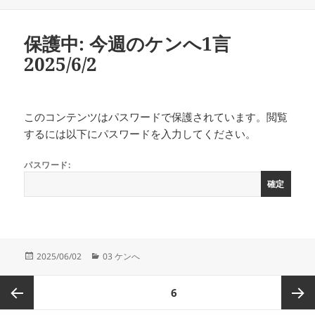
稿
テ
日:
ゴ
リ
保護中: 今週のケンへ1言
ー
2025/6/2
このコンテンツはパスワードで保護されています。閲覧
するには以下にパスワードを入力してください。
パスワード:
投
カ
2025/06/02
03 ケンへ
稿
テ
日:
ゴ
投
ページ
6
リ
稿
ー