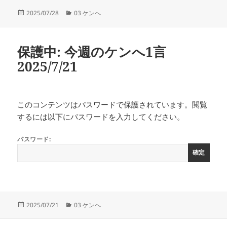
投
カ
2025/07/28
03 ケンへ
稿
テ
日:
ゴ
リ
保護中: 今週のケンへ1言
ー
2025/7/21
このコンテンツはパスワードで保護されています。閲覧
するには以下にパスワードを入力してください。
パスワード:
投
カ
2025/07/21
03 ケンへ
稿
テ
日:
ゴ