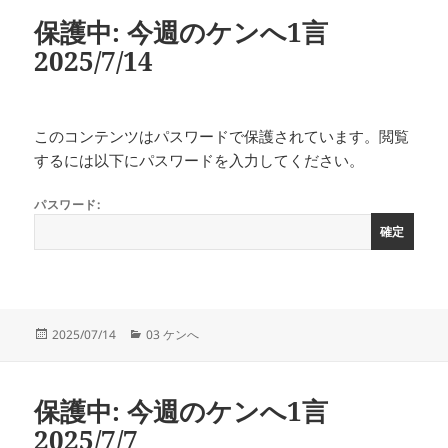
リ
保護中: 今週のケンへ1言
ー
2025/7/14
このコンテンツはパスワードで保護されています。閲覧
するには以下にパスワードを入力してください。
パスワード:
投
カ
2025/07/14
03 ケンへ
稿
テ
日:
ゴ
リ
保護中: 今週のケンへ1言
ー
2025/7/7