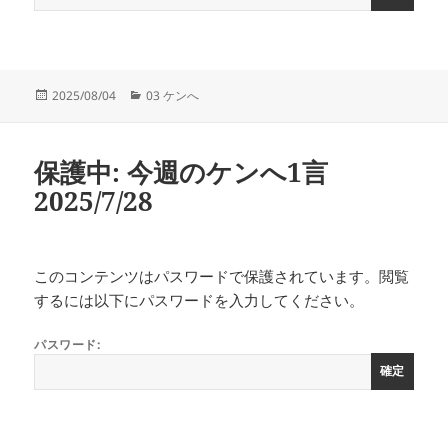
投
カ
2025/08/04
03 ケンへ
稿
テ
日:
ゴ
リ
保護中: 今週のケンへ1言
ー
2025/7/28
このコンテンツはパスワードで保護されています。閲覧
するには以下にパスワードを入力してください。
パスワード: