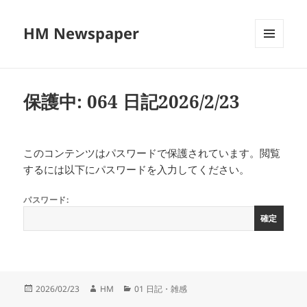
HM Newspaper
メニュ
ーとウ
ィジェ
ット
保護中: 064 日記2026/2/23
このコンテンツはパスワードで保護されています。閲覧
するには以下にパスワードを入力してください。
パスワード:
投
作
カ
2026/02/23
HM
01 日記・雑感
稿
成
テ