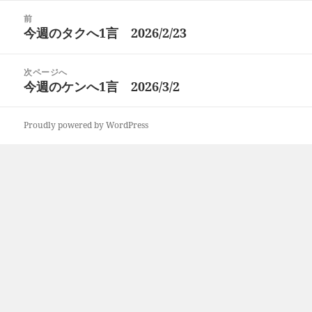
日:
者
ゴ
投
リ
前
稿
今週のタクへ1言 2026/2/23
ー
前
ナ
の
ビ
投
次ページへ
ゲ
稿:
今週のケンへ1言 2026/3/2
次
ー
の
シ
投
ョ
Proudly powered by WordPress
稿:
ン