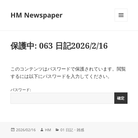
HM Newspaper
メニュ
ーとウ
ィジェ
ット
保護中: 063 日記2026/2/16
このコンテンツはパスワードで保護されています。閲覧
するには以下にパスワードを入力してください。
パスワード:
投
作
カ
2026/02/16
HM
01 日記・雑感
稿
成
テ