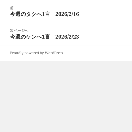
日:
者
ゴ
投
リ
前
稿
今週のタクへ1言 2026/2/16
ー
前
ナ
の
ビ
投
次ページへ
ゲ
稿:
今週のケンへ1言 2026/2/23
次
ー
の
シ
投
ョ
Proudly powered by WordPress
稿:
ン