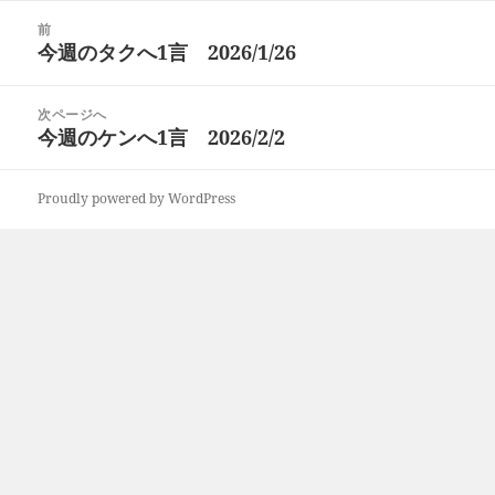
日:
者
ゴ
投
リ
前
稿
今週のタクへ1言 2026/1/26
ー
前
ナ
の
ビ
投
次ページへ
ゲ
稿:
今週のケンへ1言 2026/2/2
次
ー
の
シ
投
ョ
Proudly powered by WordPress
稿:
ン