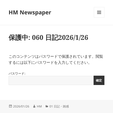
HM Newspaper
メニュ
ーとウ
ィジェ
ット
保護中: 060 日記2026/1/26
このコンテンツはパスワードで保護されています。閲覧
するには以下にパスワードを入力してください。
パスワード:
投
作
カ
2026/01/26
HM
01 日記・雑感
稿
成
テ