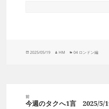
投
作
カ
2025/05/19
HM
04 ロンドン編
稿
成
テ
日:
者
ゴ
リ
ー
投
稿
前
今週のタクへ1言 2025/5/1
ナ
前