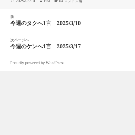
投
作
カ
2025/03/10
HM
04 ロンドン編
稿
成
テ
日:
者
ゴ
投
リ
前
稿
今週のタクへ1言 2025/3/10
ー
前
ナ
の
ビ
投
次ページへ
ゲ
稿:
今週のケンへ1言 2025/3/17
次
ー
の
シ
投
ョ
Proudly powered by WordPress
稿:
ン