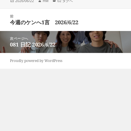
投
作
カ
2026/06/22
HM
02 タクへ
稿
成
テ
日:
者
ゴ
投
リ
前
稿
今週のケンへ1言 2026/6/22
ー
前
ナ
の
ビ
投
次ページへ
ゲ
稿:
081 日記 2026/6/22
次
ー
の
シ
投
ョ
Proudly powered by WordPress
稿:
ン