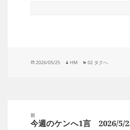
投
作
カ
2026/05/25
HM
02 タクへ
稿
成
テ
日:
者
ゴ
リ
ー
投
稿
前
今週のケンへ1言 2026/5/2
ナ
前