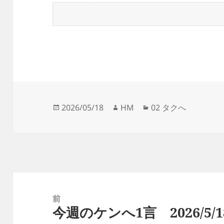
投
作
カ
2026/05/18
HM
02 タクへ
稿
成
テ
日:
者
ゴ
リ
ー
投
稿
前
今週のケンへ1言 2026/5/1
ナ
前