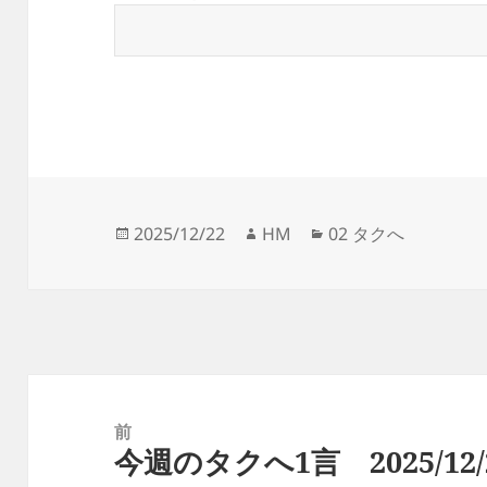
投
作
カ
2025/12/22
HM
02 タクへ
稿
成
テ
日:
者
ゴ
リ
ー
投
稿
前
今週のタクへ1言 2025/12/
ナ
前