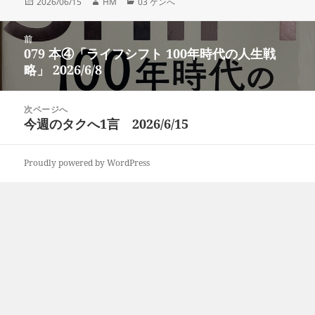
投
作
カ
2026/06/15
HM
03 ケンへ
稿
成
テ
日:
者
ゴ
投
リ
前
稿
079 本④「ライフシフト 100年時代の人生戦
ー
前
ナ
略」 2026/6/8
の
ビ
投
ゲ
稿:
次ページへ
ー
今週のタクへ1言 2026/6/15
次
シ
の
ョ
投
ン
Proudly powered by WordPress
稿: