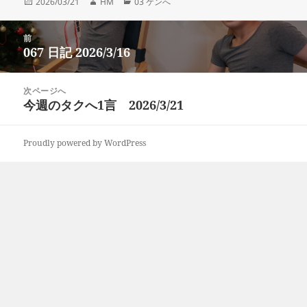
投
作
カ
2026/03/21
HM
03 ケンへ
稿
成
テ
日:
者
ゴ
投
リ
前
稿
067 日記 2026/3/16
ー
前
ナ
の
ビ
投
次ページへ
ゲ
稿:
今週のタクへ1言 2026/3/21
次
ー
の
シ
投
ョ
Proudly powered by WordPress
稿:
ン