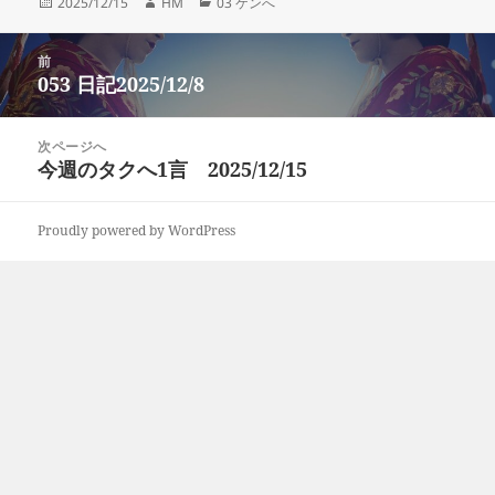
投
作
カ
2025/12/15
HM
03 ケンへ
稿
成
テ
日:
者
ゴ
投
リ
前
稿
053 日記2025/12/8
ー
前
ナ
の
ビ
投
次ページへ
ゲ
稿:
今週のタクへ1言 2025/12/15
次
ー
の
シ
投
ョ
Proudly powered by WordPress
稿:
ン