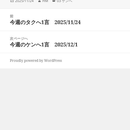
投
作
カ
2025/11/24
HM
03 ケンへ
稿
成
テ
日:
者
ゴ
投
リ
前
稿
今週のタクへ1言 2025/11/24
ー
前
ナ
の
ビ
投
次ページへ
ゲ
稿:
今週のケンへ1言 2025/12/1
次
ー
の
シ
投
ョ
Proudly powered by WordPress
稿:
ン